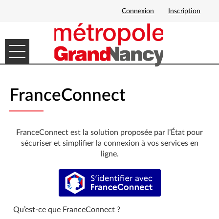
Connexion
Inscription
Ouvrir le menu
DÉMARCHES EN LIGNE
FranceConnect
MES DEMANDES
FranceConnect est la solution proposée par l’État pour
sécuriser et simplifier la connexion à vos services en
ligne.
S’identifier avec FranceConnect
Qu’est-ce que FranceConnect ?