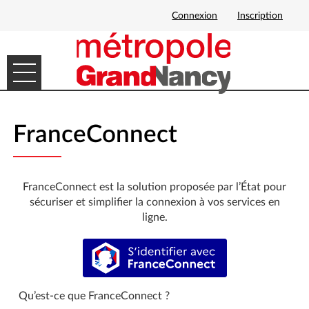
Connexion
Inscription
Ouvrir le menu
DÉMARCHES EN LIGNE
FranceConnect
MES DEMANDES
FranceConnect est la solution proposée par l’État pour
sécuriser et simplifier la connexion à vos services en
ligne.
S’identifier avec FranceConnect
Qu’est-ce que FranceConnect ?