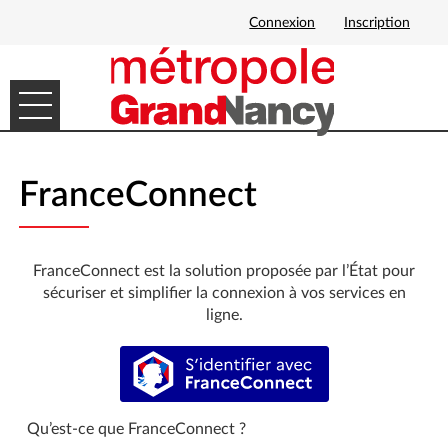
Connexion
Inscription
Ouvrir le menu
DÉMARCHES EN LIGNE
FranceConnect
MES DEMANDES
FranceConnect est la solution proposée par l’État pour
sécuriser et simplifier la connexion à vos services en
ligne.
S’identifier avec FranceConnect
Qu’est-ce que FranceConnect ?