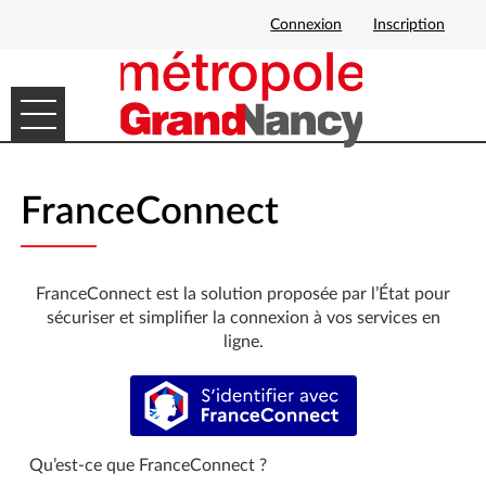
Connexion
Inscription
Ouvrir le menu
DÉMARCHES EN LIGNE
FranceConnect
MES DEMANDES
FranceConnect est la solution proposée par l’État pour
sécuriser et simplifier la connexion à vos services en
ligne.
S’identifier avec FranceConnect
Qu’est-ce que FranceConnect ?